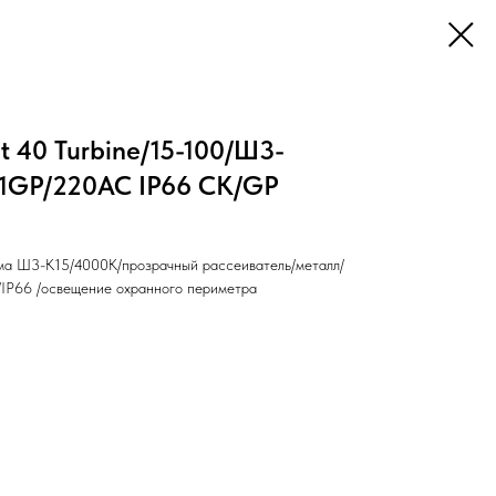
t 40 Turbine/15-100/Ш3-
01GP/220AC IP66 СК/GP
ма Ш3-К15/4000K/прозрачный рассеиватель/металл/
IP66 /освещение охранного периметра