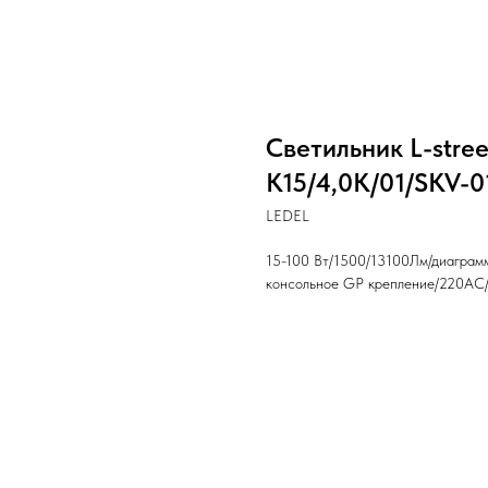
Светильник L-stree
К15/4,0K/01/SKV-
LEDEL
15-100 Вт/1500/13100Лм/диаграм
консольное GP крепление/220AC/