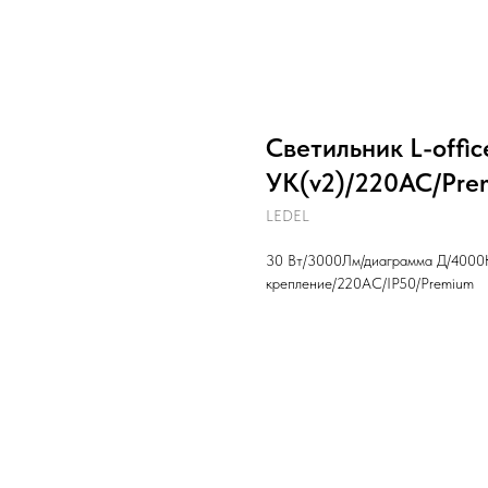
Светильник L-offi
УК(v2)/220AC/Pre
LEDEL
30 Вт/3000Лм/диаграмма Д/4000K
крепление/220AC/IP50/Premium