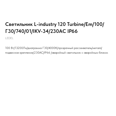
Светильник L-industry 120 Turbine/Em/100/
Г30/740/01/IKV-34/230AC IP66
LEDEL
100 Вт/13200Лм/диаграмма Г30/4000K/прозрачный рассеиватель/металл/
подвесное крепление/230AC/IP66 /аварийный светильник с аварийным блоком